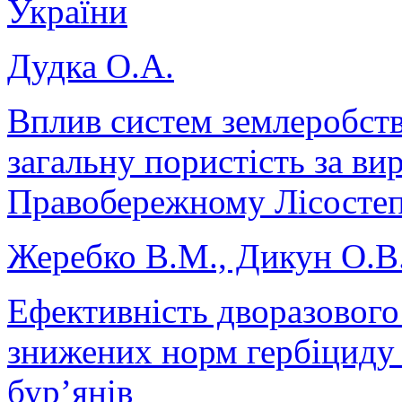
України
Дудка О.А.
Вплив систем землеробств
загальну пористість за в
Правобережному Лісостеп
Жеребко В.М., Дикун О.В
Ефективність дворазового
знижених норм гербіциду К
бур’янів