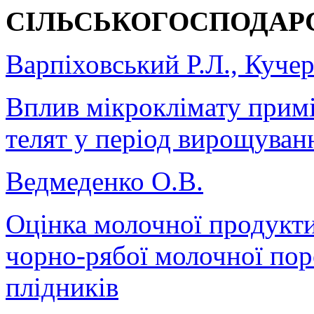
СІЛЬСЬКОГОСПОДАРС
Варпіховський Р.Л., Куче
Вплив мікроклімату прим
телят у період вирощуванн
Ведмеденко О.В.
Оцінка молочної продукти
чорно-рябої молочної поро
плідників