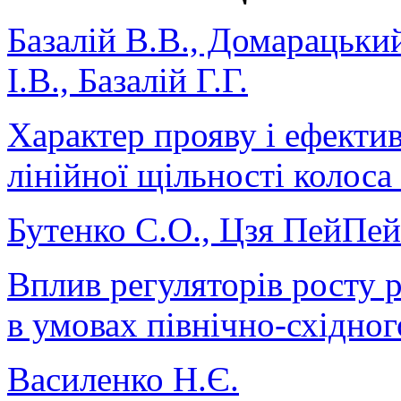
Базалій В.В., Домарацький
І.В., Базалій Г.Г.
Характер прояву і ефекти
лінійної щільності колоса
Бутенко С.О., Цзя ПейПей
Вплив регуляторів росту р
в умовах північно-східно
Василенко Н.Є.