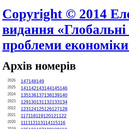
Copyright © 2014 Ел
видання «Глобальні 
проблеми економіки
Архів номерів
2026
147
148
149
2025
141
142
143
144
145
146
2024
135
136
137
138
139
140
2023
129
130
131
132
133
134
2022
123
124
125
126
127
128
2021
117
118
119
120
121
122
2020
111
112
113
114
115
116
2019