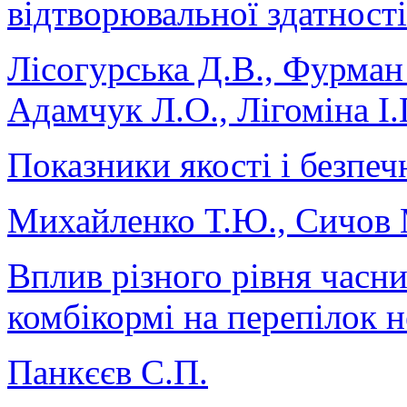
відтворювальної здатності
Лісогурська Д.В., Фурман 
Адамчук Л.О., Лігоміна І.
Показники якості і безпеч
Михайленко Т.Ю., Сичов
Вплив різного рівня часни
комбікормі на перепілок 
Панкєєв С.П.