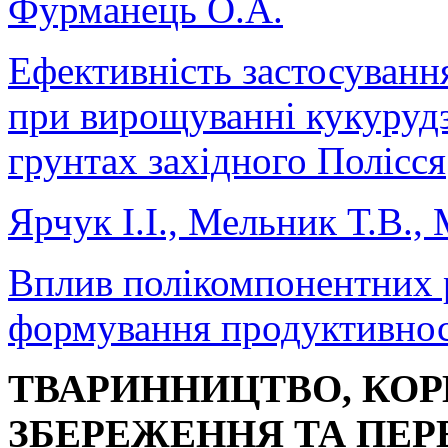
Фурманець О.А.
Ефективність застосуванн
при вирощуванні кукурудз
грунтах західного Полісся
Ярчук І.І., Мельник Т.В., 
Вплив полікомпонентних 
формування продуктивност
ТВАРИННИЦТВО, КО
ЗБЕРЕЖЕННЯ ТА ПЕР