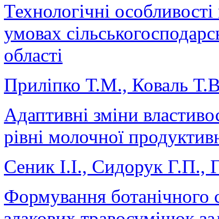
Технологічні особливості
умовах сільськогосподарс
області
Приліпко Т.М., Коваль Т.В
Адаптивні зміни властиво
рівні молочної продуктив
Сеник І.І., Сидорук Г.П.,
Формування ботанічного с
злакових травосумішок за