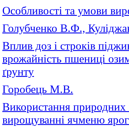
Особливості та умови вир
Голубченко В.Ф., Куліджа
Вплив доз і строків підж
врожайність пшениці озимо
ґрунту
Горобець М.В.
Використання природних м
вирощуванні ячменю ярого