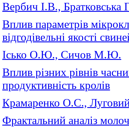
Вербич І.В., Братковська Г
Вплив параметрів мікрокл
відгодівельні якості свине
Ісько О.Ю., Сичов М.Ю.
Вплив різних рівнів часни
продуктивність кролів
Крамаренко О.С., Луговий
Фрактальний аналіз молоч