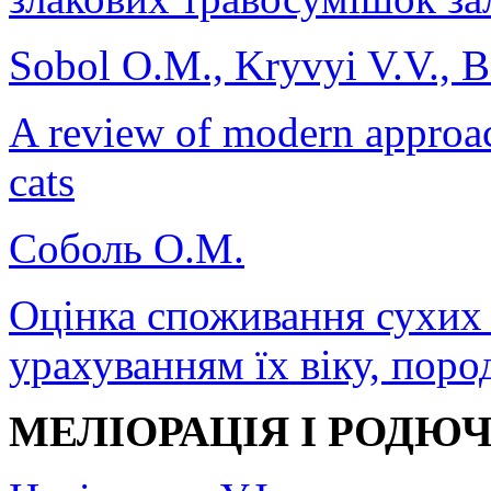
Sobol O.M., Kryvyi V.V., B
A review of modern approach
cats
Соболь О.М.
Оцінка споживання сухих 
урахуванням їх віку, поро
МЕЛІОРАЦІЯ І РОДЮЧ