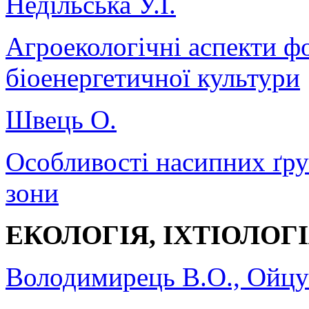
Недільська У.І.
Агроекологічні аспекти ф
біоенергетичної культури
Швець О.
Особливості насипних ґру
зони
ЕКОЛОГІЯ, ІХТІОЛОГ
Володимирець В.О., Ойцус