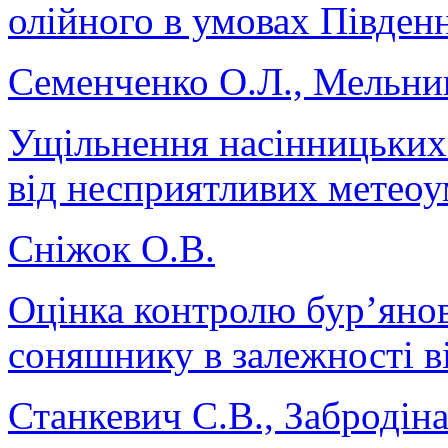
олійного в умовах Півден
Семенченко О.Л., Мельни
Ущільнення насінницьких 
від несприятливих метео
Сніжок О.В.
Оцінка контролю бур’янов
соняшнику в залежності ві
Станкевич С.В., Забродіна