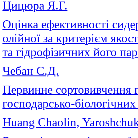
Цицюра Я.Г.
Оцінка ефективності сиде
олійної за критерієм якос
та гідрофізичних його па
Чебан С.Д.
Первинне сортовивчення 
господарсько-біологічних
Huang Chaolin, Yaroshchu