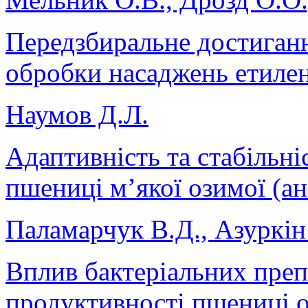
Передзбиральне достиганн
обробки насаджень етиле
Наумов Д.Л.
Адаптивність та стабільні
пшениці мʼякої озимої (ан
Паламарчук В.Д., Азуркін
Вплив бактеріальних преп
продуктивності пшениці 