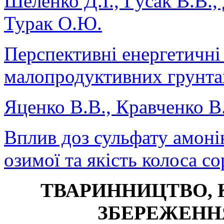
Шеленко Д.І., Гусак В.В.,
Турак О.Ю.
Перспективні енергетичні
малопродуктивних грунта
Яценко В.В., Кравченко В
Вплив доз сульфату амоні
озимої та якість колоса с
ТВАРИННИЦТВО,
ЗБЕРЕЖЕНН