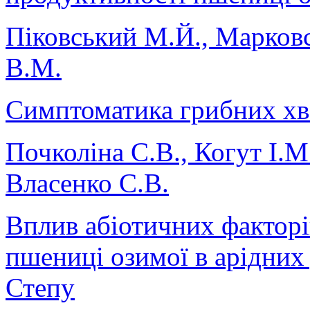
Піковський М.Й., Марковсь
В.М.
Симптоматика грибних хв
Почколіна С.В., Когут І.М
Власенко С.В.
Вплив абіотичних факторі
пшениці озимої в арідни
Степу