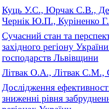
Куць У.С., Юрчак С.В., Д
Чернік Ю.П., Куріненко Г
Сучасний стан та перспек
західного регіону України
господарств Львівщини
Літвак О.А., Літвак С.М.,
Дослідження ефективності
зниженні рівня забруднен