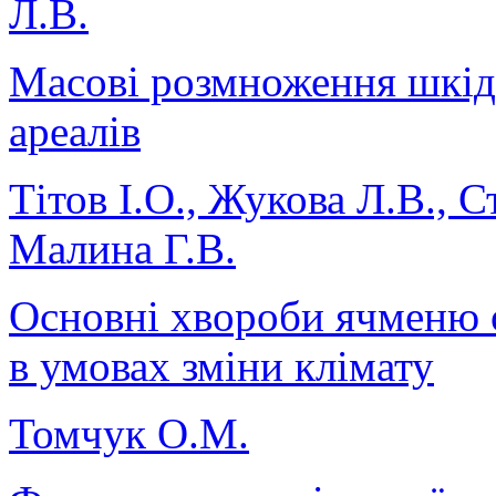
Л.В.
Масові розмноження шкід
ареалів
Тітов І.О., Жукова Л.В., С
Малина Г.В.
Основні хвороби ячменю о
в умовах зміни клімату
Томчук О.М.