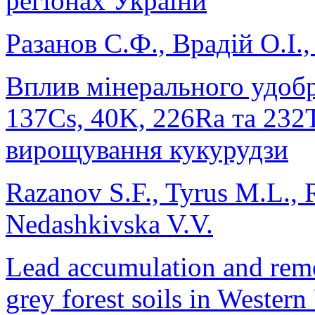
регіонах України
Разанов С.Ф., Врадій О.І.,
Вплив мінерального удобр
137Cs, 40K, 226Ra та 232T
вирощування кукурудзи
Razanov S.F., Tyrus M.L.,
Nedashkivska V.V.
Lead accumulation and remo
grey forest soils in Western