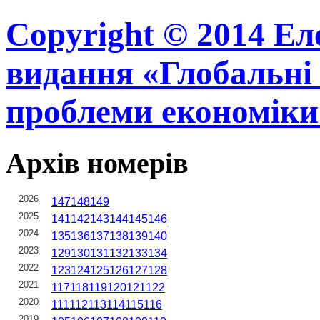
Copyright © 2014 Ел
видання «Глобальні 
проблеми економіки
Архів номерів
2026
147
148
149
2025
141
142
143
144
145
146
2024
135
136
137
138
139
140
2023
129
130
131
132
133
134
2022
123
124
125
126
127
128
2021
117
118
119
120
121
122
2020
111
112
113
114
115
116
2019