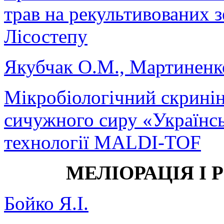
трав на рекультивованих 
Лісостепу
Якубчак О.М., Мартиненко
Мікробіологічний скринін
сичужного сиру «Українсь
технології MALDI-TOF
МЕЛІОРАЦІЯ І 
Бойко Я.І.