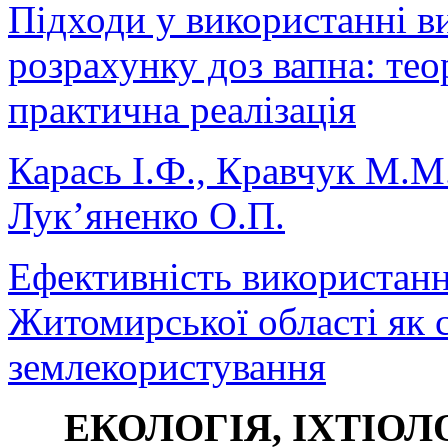
Підходи у використанні ви
розрахунку доз вапна: те
практична реалізація
Карась І.Ф., Кравчук М.М.
Лук’яненко О.П.
Ефективність використан
Житомирської області як 
землекористування
ЕКОЛОГІЯ, ІХТІОЛ