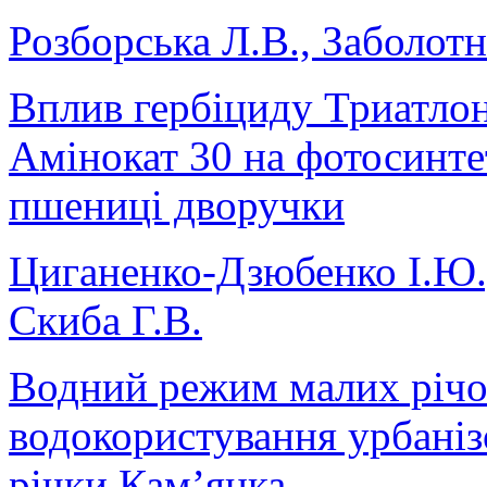
Розборська Л.В., Заболотн
Вплив гербіциду Триатлон
Амінокат 30 на фотосинте
пшениці дворучки
Циганенко-Дзюбенко І.Ю.,
Скиба Г.В.
Водний режим малих річок
водокористування урбаніз
річки Кам’янка