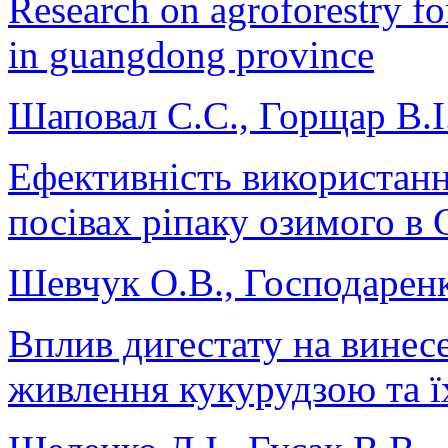
Research on agroforestry fo
in guangdong province
Шаповал С.С., Горщар В.І
Ефективність використанн
посівах ріпаку озимого в
Шевчук О.В., Господаренк
Вплив дигестату на винес
живлення кукурудзою та їх