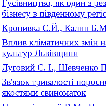
Гусівництво, як один з ре
бізнесу в південному регі
Кропивка С.Й., Калин Б.М
Вплив кліматичних змін н
культур Львівщини
Луговий С. І., Шевченко П
Зв'язок тривалості поросн
якостями свиноматок