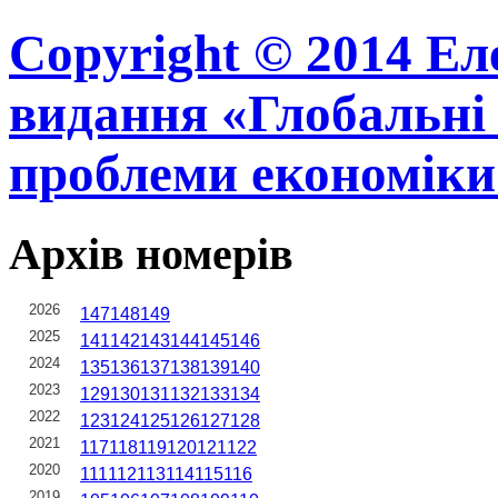
Copyright © 2014 Ел
видання «Глобальні 
проблеми економіки
Архів номерів
2026
147
148
149
2025
141
142
143
144
145
146
2024
135
136
137
138
139
140
2023
129
130
131
132
133
134
2022
123
124
125
126
127
128
2021
117
118
119
120
121
122
2020
111
112
113
114
115
116
2019