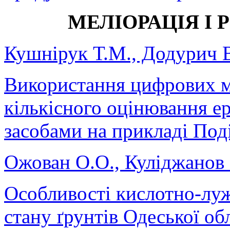
МЕЛІОРАЦІЯ І 
Кушнірук Т.М., Додурич 
Використання цифрових м
кількісного оцінювання е
засобами на прикладі Под
Ожован О.O., Куліджанов 
Особливості кислотно-лу
стану ґрунтів Одеської об