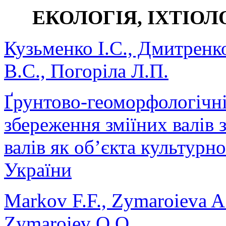
ЕКОЛОГІЯ, ІХТІОЛ
Кузьменко І.С., Дмитренко
В.С., Погоріла Л.П.
Ґрунтово-геоморфологічн
збереження зміїних валів 
валів як об’єкта культурн
України
Markov F.F., Zymaroieva A.
Zymaroiev O.O.