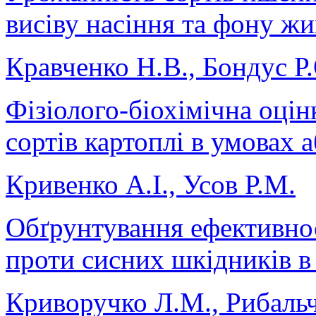
висіву насіння та фону жив
Кравченко Н.В., Бондус Р.
Фізіолого-біохімічна оцін
сортів картоплі в умовах 
Кривенко А.І., Усов Р.М.
Обґрунтування ефективнос
проти сисних шкідників в
Криворучко Л.М., Рибаль