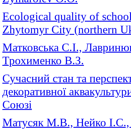
Ecological quality of schoo
Zhytomyr City (northern U
Матковська С.І., Лавринюк
Трохименко В.З.
Сучасний стан та перспек
декоративної аквакультур
Союзі
Матусяк М.В., Нейко І.С.,