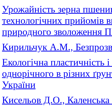
Урожайність зерна пшениц
технологічних прийомів 
природного зволоження П
Кирильчук А.М., Безпрозва
Екологічна пластичність і
однорічного в різних ґру
України
Кисельов Д.О., Каленська