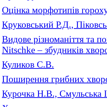
Оцінка морфотипів гороху
Круковський Р.Д., Піковс
Видове різноманіття та п
Nitschke – збудників хвор
Куликов С.В.
Поширення грибних хворо
Курочка Н.В., Смульська І