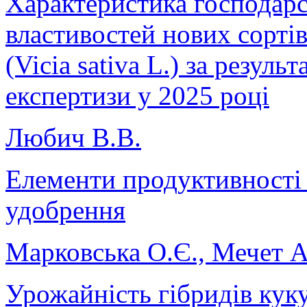
Характеристика господар
властивостей нових сорті
(Vicia sativa L.) за резуль
експертизи у 2025 році
Любич В.В.
Елементи продуктивності
удобрення
Марковська О.Є., Мечет А
Урожайність гібридів кук