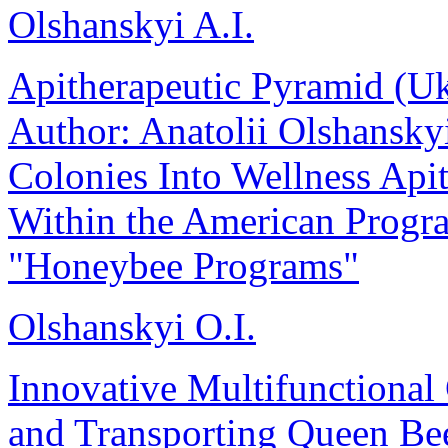
Olshanskyi A.I.
Apitherapeutic Pyramid (U
Author: Anatolii Olshansky
Colonies Into Wellness Api
Within the American Progr
"Honeybee Programs"
Olshanskyi O.I.
Innovative Multifunctional 
and Transporting Queen Be