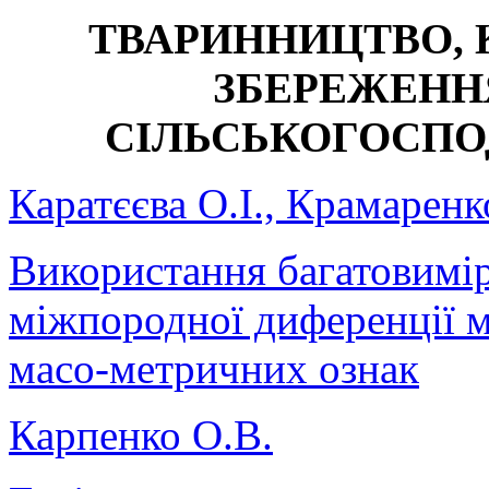
ТВАРИННИЦТВО,
ЗБЕРЕЖЕНН
СІЛЬСЬКОГОСПО
Каратєєва О.І., Крамаренк
Використання багатовимір
міжпородної диференції м
масо-метричних ознак
Карпенко О.В.