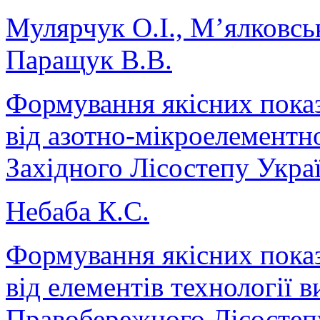
Мулярчук О.І., М’ялковськ
Паращук В.В.
Формування якісних показ
від азотно-мікроелементн
Західного Лісостепу Укра
Небаба К.С.
Формування якісних показ
від елементів технології 
Правобережного Лісостеп