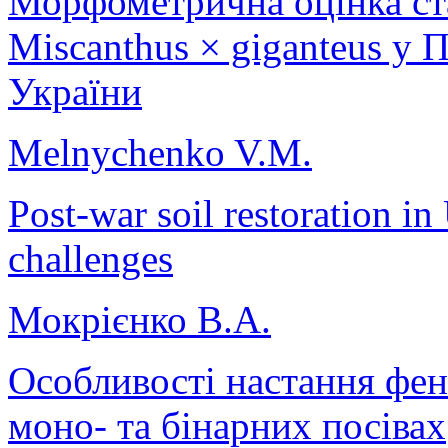
Морфометрична оцінка ста
Miscanthus × giganteus у
України
Melnychenko V.M.
Post-war soil restoration in
challenges
Мокрієнко В.А.
Особливості настання фен
моно- та бінарних посівах