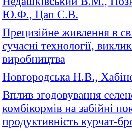
Недашківський В.М., Поз
Ю.Ф., Цап С.В.
Прецизійне живлення в сви
сучасні технології, викли
виробництва
Новгородська Н.В., Хабіне
Вплив згодовування селен
комбікормів на забійні по
продуктивність курчат-бр