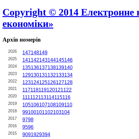
Copyright © 2014 Електронне 
економіки»
Архів номерів
2026
147
148
149
2025
141
142
143
144
145
146
2024
135
136
137
138
139
140
2023
129
130
131
132
133
134
2022
123
124
125
126
127
128
2021
117
118
119
120
121
122
2020
111
112
113
114
115
116
2019
105
106
107
108
109
110
2018
99
100
101
102
103
104
2017
97
98
2016
95
96
2015
90
91
92
93
94