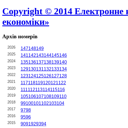
Copyright © 2014 Електронне 
економіки»
Архів номерів
2026
147
148
149
2025
141
142
143
144
145
146
2024
135
136
137
138
139
140
2023
129
130
131
132
133
134
2022
123
124
125
126
127
128
2021
117
118
119
120
121
122
2020
111
112
113
114
115
116
2019
105
106
107
108
109
110
2018
99
100
101
102
103
104
2017
97
98
2016
95
96
2015
90
91
92
93
94