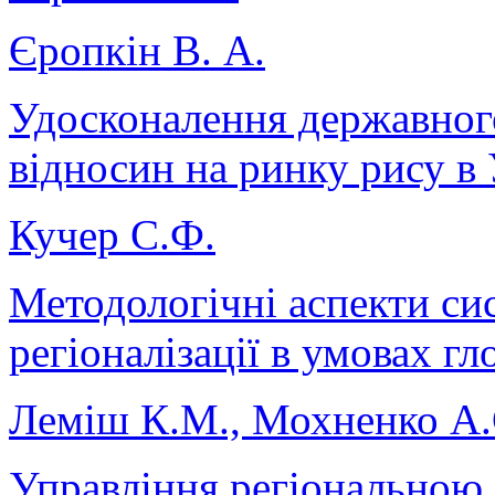
Єропкін В. А.
Удосконалення державног
відносин на ринку рису в 
Кучер С.Ф.
Методологічні аспекти си
регіоналізації в умовах гл
Леміш К.М., Мохненко А.
Управління регіональною