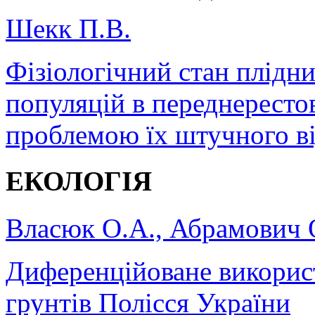
Шекк П.В.
Фізіологічний стан плідн
популяцій в переднерестов
проблемою їх штучного в
ЕКОЛОГІЯ
Власюк О.А., Абрамович 
Диференційоване викорис
грунтів Полісся України