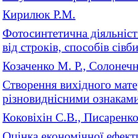
Кирилюк Р.М.
Фотосинтетична діяльніст
від строків, способів сівб
Козаченко М. Р., Солонечн
Створення вихідного мате
різновиднісними ознакам
Коковіхін С.В., Писаренко
Оцінка економічної ефекти