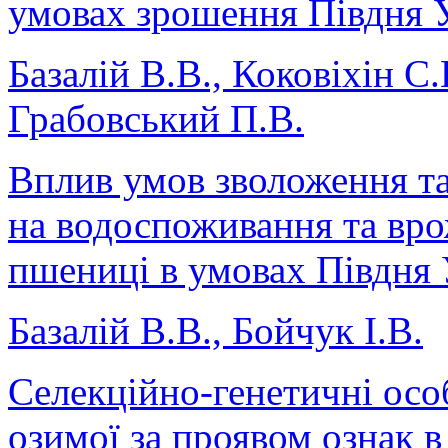
умовах зрошення Півдня 
Базалій В.В., Коковіхін С.
Грабовський П.В.
Вплив умов зволоження т
на водоспоживання та вро
пшениці в умовах Півдня 
Базалій В.В., Бойчук І.В.
Селекційно-генетичні осо
озимої за проявом ознак в 