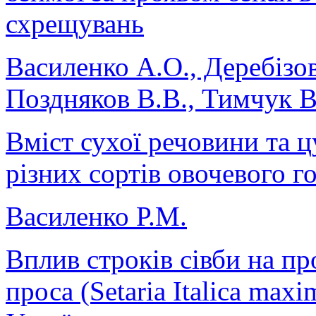
схрещувань
Василенко А.О., Деребізо
Поздняков В.В., Тимчук 
Вміст сухої речовини та ц
різних сортів овочевого г
Василенко Р.М.
Вплив строків сівби на пр
проса (Setaria Italica max