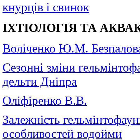
кнурців і свинок
ІХТІОЛОГІЯ ТА АКВА
Воліченко Ю.М. Безпалова
Сезонні зміни гельмінтоф
дельти Дніпра
Оліфіренко В.В.
Залежність гельмінтофаун
особливостей водойми