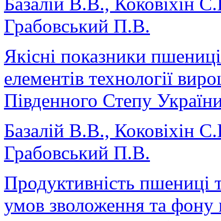
Базалій В.В., Коковіхін С.
Грабовський П.В.
Якісні показники пшениці
елементів технології вир
Південного Степу Україн
Базалій В.В., Коковіхін С.
Грабовський П.В.
Продуктивність пшениці т
умов зволоження та фону 