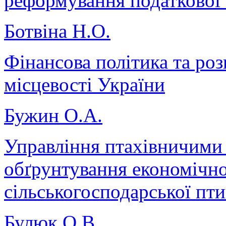
реформування податкової
Ботвіна Н.О.
Фінансова політика та роз
місцевості України
Бужин О.А.
Управління птахівничими
обґрунтування економічно
сільськогосподарської пти
Булюк О.В.