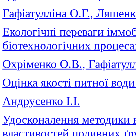
Гафіатулліна О.Г., Ляшенк
Екологічні переваги іммоб
біотехнологічних процеса
Охріменко О.В., Гафіатулл
Оцінка якості питної вод
Андрусенко І.І.
Удосконалення методики 
властивостей поливних ґр