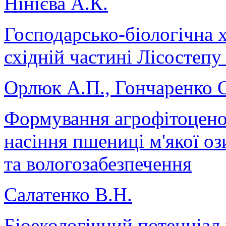
Нінієва А.К.
Господарсько-біологічна х
східній частині Лісостепу
Орлюк А.П., Гончаренко 
Формування агрофітоценоз
насіння пшениці м'якої оз
та вологозабезпечення
Салатенко В.Н.
Біоекологічний потенціал