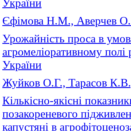
України
Єфімова Н.М., Аверчев О.
Урожайність проса в умо
агромеліоративному полі р
України
Жуйков О.Г., Тарасов К.В
Кількісно-якісні показник
позакореневого підживлен
капустяні в агрофітоцено