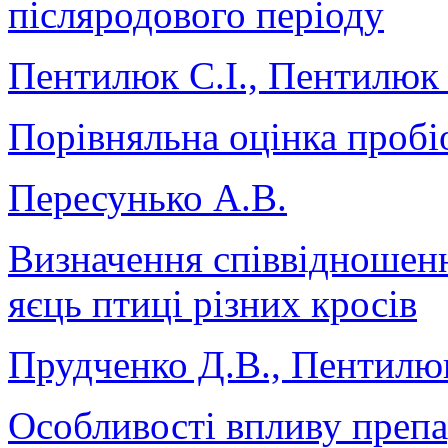
післяродового періоду
Пентилюк С.І., Пентилюк 
Порівняльна оцінка пробіо
Пересунько А.В.
Визначення співвідношен
яєць птиці різних кросів
Прудченко Д.В., Пентилюк
Особливості впливу препа