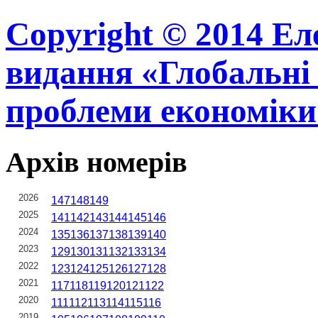
Copyright © 2014 Ел
видання «Глобальні 
проблеми економіки
Архів номерів
2026
147
148
149
2025
141
142
143
144
145
146
2024
135
136
137
138
139
140
2023
129
130
131
132
133
134
2022
123
124
125
126
127
128
2021
117
118
119
120
121
122
2020
111
112
113
114
115
116
2019