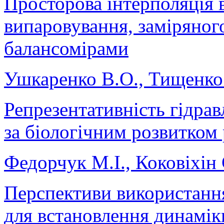
Просторова інтерполяція 
випаровування, заміряног
балансомірами
Ушкаренко В.О., Тищенко 
Репрезентативність гідрав
за біологічним розвитком
Федорчук М.І., Коковіхін 
Перспективи використанн
для встановлення динамік