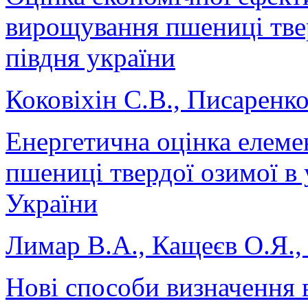
вирощування пшениці тве
півдня україни
Коковіхін С.В., Писаренко
Енергетична оцінка елеме
пшениці твердої озимої в
України
Лимар В.А., Кащеєв О.Я., 
Нові способи визначення 