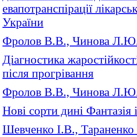
евапотранспірації лікарсь
України
Фролов В.В., Чинова Л.Ю
Діагностика жаростійкості
після прогрівання
Фролов В.В., Чинова Л.Ю
Нові сорти дині Фантазія
Шевченко І.В., Тараненко