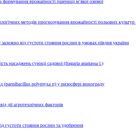
на формування врожайності пшениці м’якої озимої
ологічних методів прогнозування врожайності польових культур
алежно від густоти стояння рослин в умовах півдня україни
ь насаджень суниці садової (fragaria ananassa l.)
 (paenibacillus polymyxa п) у ризосфері винограду
ід дії агротехнічних факторів
ід густоти стояння рослин та удобрення