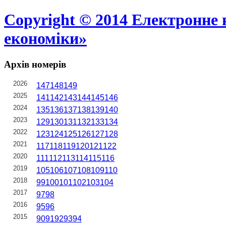
Copyright © 2014 Електронне 
економіки»
Архів номерів
2026
147
148
149
2025
141
142
143
144
145
146
2024
135
136
137
138
139
140
2023
129
130
131
132
133
134
2022
123
124
125
126
127
128
2021
117
118
119
120
121
122
2020
111
112
113
114
115
116
2019
105
106
107
108
109
110
2018
99
100
101
102
103
104
2017
97
98
2016
95
96
2015
90
91
92
93
94