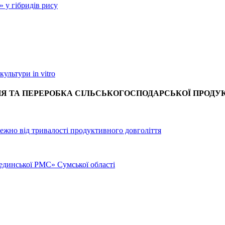
 у гібридів рису
ультури in vitro
Я ТА ПЕРЕРОБКА СІЛЬСЬКОГОСПОДАРСЬКОЇ ПРОДУК
лежно від тривалості продуктивного довголіття
бединської РМС» Сумської області