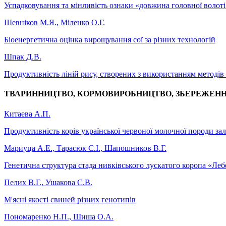
Успадковування та мінливість ознаки «довжина головної волоті»
Шевніков М.Я., Міленко О.Г.
Біоенергетична оцінка вирощування сої за різних технологій
Шпак Д.В.
Продуктивність ліній рису, створених з використанням методів к
ТВАРИННИЦТВО, КОРМОВИРОБНИЦТВО, ЗБЕРЕЖЕНН
Китаева А.П.
Продуктивність корів української червоної молочної породи за
Мариуца А.Е., Тарасюк С.І., Шапошников В.Г.
Генетична структура стада нивківського лускатого коропа «Ле
Пелих В.Г., Ушакова С.В.
М'ясні якості свиней різних генотипів
Пономаренко Н.П., Шиша О.А.