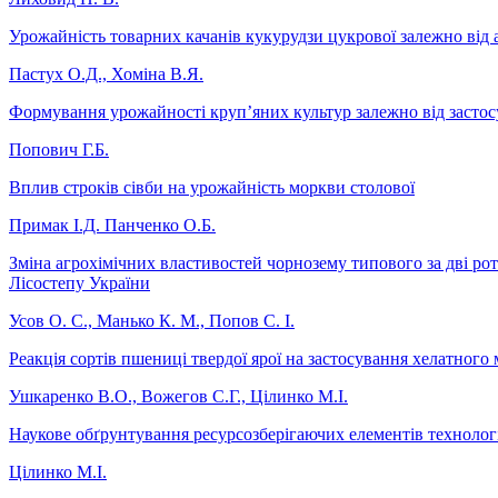
Урожайність товарних качанів кукурудзи цукрової залежно від
Пастух О.Д., Хоміна В.Я.
Формування урожайності круп’яних культур залежно від застосу
Попович Г.Б.
Вплив строків сівби на урожайність моркви столової
Примак І.Д. Панченко О.Б.
Зміна агрохімічних властивостей чорнозему типового за дві рот
Лісостепу України
Усов О. С., Манько К. М., Попов С. І.
Реакція сортів пшениці твердої ярої на застосування хелатного
Ушкаренко В.О., Вожегов С.Г., Цілинко М.І.
Наукове обґрунтування ресурсозберігаючих елементів технолог
Цілинко М.І.