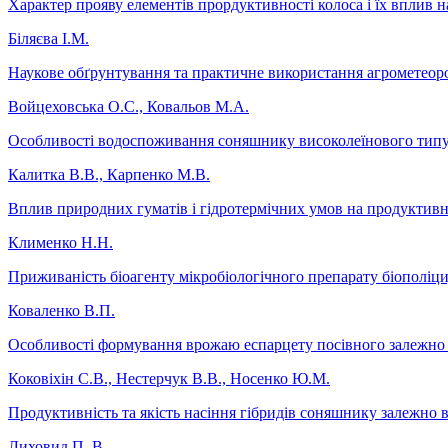
Характер прояву елементів прордуктивності колоса і їх вплив 
Біляєва І.М.
Наукове обґрунтування та практичне використання агрометеор
Войцеховська О.С., Ковальов М.А.
Особливості водоспоживання соняшнику високолеїнового типу з
Калитка В.В., Карпенко М.В.
Вплив природних гуматів і гідротермічних умов на продуктивніст
Клименко Н.Н.
Приживаність біоагенту мікробіологічного препарату біополіцид
Коваленко В.П.
Особливості формування врожаю еспарцету посівного залежно в
Коковіхін С.В., Нестерчук В.В., Носенко Ю.М.
Продуктивність та якість насіння гібридів соняшнику залежно в
Лиховид П. В.