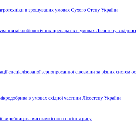
 агротехніки в зрошуваних умовах Сухого Степу України
вання мікробіологічних препаратів в умовах Лісостепу західног
ації спеціалізованої зернопросапної сівозміни за різних систем
 мікродобрива в умовах східної частини Лісостепу України
ії виробництва високоякісного насіння рису