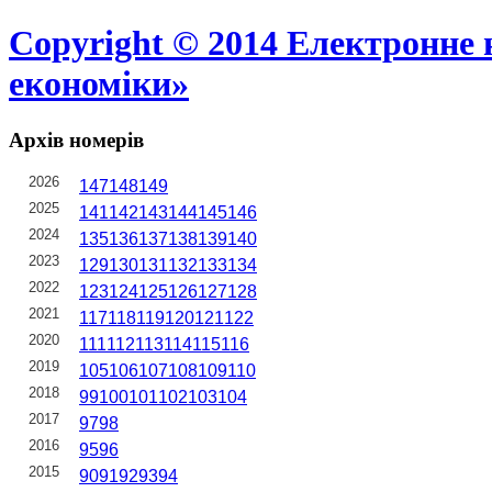
Copyright © 2014 Електронне 
економіки»
Архів номерів
2026
147
148
149
2025
141
142
143
144
145
146
2024
135
136
137
138
139
140
2023
129
130
131
132
133
134
2022
123
124
125
126
127
128
2021
117
118
119
120
121
122
2020
111
112
113
114
115
116
2019
105
106
107
108
109
110
2018
99
100
101
102
103
104
2017
97
98
2016
95
96
2015
90
91
92
93
94